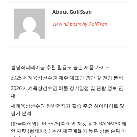
천
사
About GolfSsan
이
View all posts by GolfSsan →
트
3
추
천
사
이
캠핑좌식테이블 추천 활용도 높은 제품 가이드
트
2025 세계육상선수권 계주 대표팀 명단 및 전망 분석
4
2026 세계육상선수권 허들 경기일정 및 관람 정보 안
추
내
천
세계육상선수권 원반던지기 결승 주요 하이라이트 및
사
경기 분석
이
트
[한국다이와] DR-3625J 다이와 자켓 점퍼 RAINMAX 레
인 재킷 (형제피싱) 추천 재구매율이 높은 상품 순위 가
5