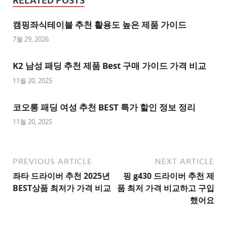
RELATED POSTS
사
이
캠핑좌식테이블 추천 활용도 높은 제품 가이드
트
7월 29, 2026
추
K2 남성 패딩 추천 제품 Best 구매 가이드 가격 비교
천
사
11월 20, 2025
이
트
코오롱 패딩 여성 추천 BEST 특가 할인 정보 정리
1
11월 20, 2025
추
천
사
PREVIOUS ARTICLE
NEXT ARTICLE
이
좌타 드라이버 추천 2025년
핑 g430 드라이버 추천 제
트
BEST상품 최저가 가격 비교
품 최저 가격 비교하고 구입
2
했어요
추