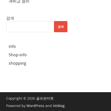
격비교 정리
추
천
사
검색
이
검색
트
6
추
info
천
Shop-info
사
이
shopping
트
7
추
천
사
Copyright © 2026
골프싼마켓
.
이
Powered by
WordPress
and
HitMag
.
트