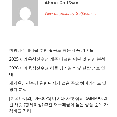
사
About GolfSsan
이
View all posts by GolfSsan →
트
3
추
천
사
이
캠핑좌식테이블 추천 활용도 높은 제품 가이드
트
2025 세계육상선수권 계주 대표팀 명단 및 전망 분석
4
2026 세계육상선수권 허들 경기일정 및 관람 정보 안
추
내
천
세계육상선수권 원반던지기 결승 주요 하이라이트 및
사
경기 분석
이
트
[한국다이와] DR-3625J 다이와 자켓 점퍼 RAINMAX 레
인 재킷 (형제피싱) 추천 재구매율이 높은 상품 순위 가
5
격비교 정리
추