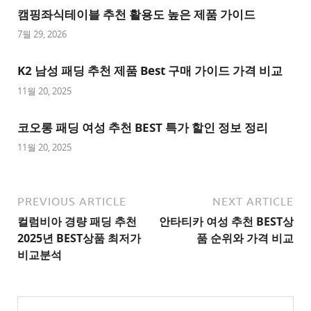
이
캠핑좌식테이블 추천 활용도 높은 제품 가이드
트
7월 29, 2026
추
K2 남성 패딩 추천 제품 Best 구매 가이드 가격 비교
천
사
11월 20, 2025
이
트
코오롱 패딩 여성 추천 BEST 특가 할인 정보 정리
1
11월 20, 2025
추
천
사
PREVIOUS ARTICLE
NEXT ARTICLE
이
컬럼비아 경량 패딩 추천
안타티카 여성 추천 BEST상
트
2025년 BEST상품 최저가
품 순위와 가격 비교
2
비교분석
추
천