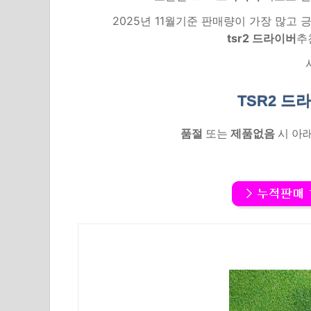
2025년 11월기준 판매량이 가장 많고
tsr2 드라이버
추
TSR2 드
품절
또는
제품없음
시 아