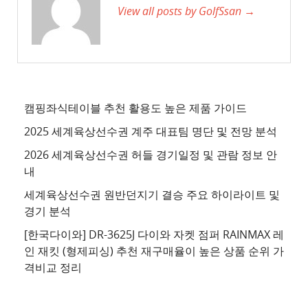
View all posts by GolfSsan →
트
3
추
천
사
이
캠핑좌식테이블 추천 활용도 높은 제품 가이드
트
2025 세계육상선수권 계주 대표팀 명단 및 전망 분석
4
2026 세계육상선수권 허들 경기일정 및 관람 정보 안
추
내
천
세계육상선수권 원반던지기 결승 주요 하이라이트 및
사
경기 분석
이
트
[한국다이와] DR-3625J 다이와 자켓 점퍼 RAINMAX 레
인 재킷 (형제피싱) 추천 재구매율이 높은 상품 순위 가
5
격비교 정리
추
천