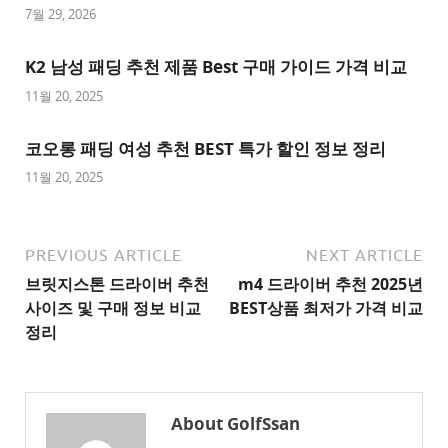
트
7월 29, 2026
추
K2 남성 패딩 추천 제품 Best 구매 가이드 가격 비교
천
사
11월 20, 2025
이
트
코오롱 패딩 여성 추천 BEST 특가 할인 정보 정리
1
11월 20, 2025
추
천
사
PREVIOUS ARTICLE
NEXT ARTICLE
이
브릿지스톤 드라이버 추천
m4 드라이버 추천 2025년
트
사이즈 및 구매 정보 비교
BEST상품 최저가 가격 비교
2
정리
추
천
사
About GolfSsan
이