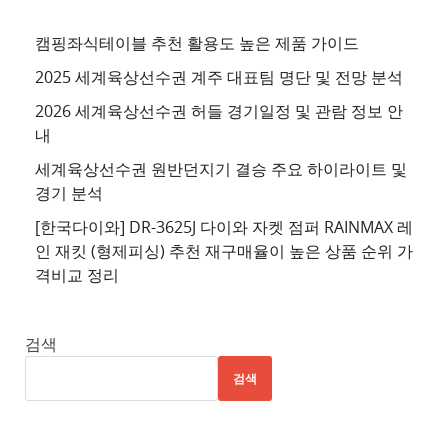
천
사
캠핑좌식테이블 추천 활용도 높은 제품 가이드
이
2025 세계육상선수권 계주 대표팀 명단 및 전망 분석
트
2026 세계육상선수권 허들 경기일정 및 관람 정보 안
4
내
추
세계육상선수권 원반던지기 결승 주요 하이라이트 및
천
경기 분석
사
이
[한국다이와] DR-3625J 다이와 자켓 점퍼 RAINMAX 레
트
인 재킷 (형제피싱) 추천 재구매율이 높은 상품 순위 가
격비교 정리
5
추
천
검색
사
검색
이
트
6