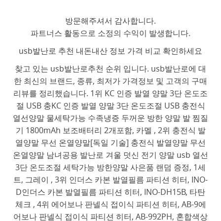
방문해주셔서 감사합니다.
파트너스 활동으로 소정의 수익이 발생합니다.
usb발난로 추천 내돈내산 정보 가격 비교 확인하세요
찾고 있는 usb발난로추천 순위 입니다. usb발난로에 대
한 최신의 브랜드, 종류, 최저가 가격정보 및 고객의 구매
리뷰를 정리했습니다. 1위 KC 인증 발열 양말 3단 온도조
절 USB 충KC 인증 발열 양말 3단 온도조절 USB 충전식
열선양말 물세탁가능 수족냉증 두꺼운 방한 양말 발 찜질
기 1800mAh 보조배터리 2개포함, 카멜 , 2위 충전식 발
열양말 무선 온열양말[독일 기술] 충전식 발열양말 무선
온열양말 남녀공용 발난로 겨울 덧신 전기 양말 usb 열선
3단 온도조절 세탁가능 방한양말 사은품 랜덤 증정, 1세
트, 그레이 , 3위 인더스 카본 발열필름 파티션 히터, INO-
D인더스 카본 발열필름 파티션 히터, INO-DH15B, 타탄
체크 , 4위 에어보나 판넬식 접이식 파티션 히터, AB-9에
어보나 판넬식 접이식 파티션 히터, AB-992PH, 혼합색상