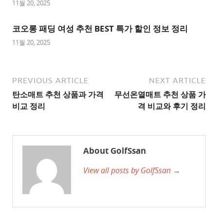
사
11월 20, 2025
이
트
코오롱 패딩 여성 추천 BEST 특가 할인 정보 정리
1
11월 20, 2025
추
천
사
PREVIOUS ARTICLE
NEXT ARTICLE
이
탄소매트 추천 상품과 가격
무선온열매트 추천 상품 가
트
비교 정리
격 비교와 후기 정리
2
추
천
About GolfSsan
사
View all posts by GolfSsan →
이
트
3
추