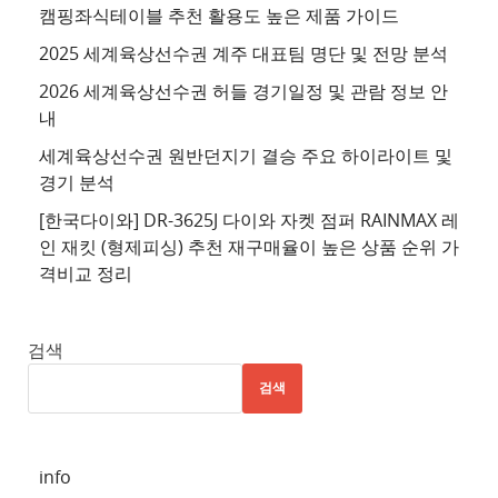
이
캠핑좌식테이블 추천 활용도 높은 제품 가이드
트
2025 세계육상선수권 계주 대표팀 명단 및 전망 분석
4
2026 세계육상선수권 허들 경기일정 및 관람 정보 안
추
내
천
세계육상선수권 원반던지기 결승 주요 하이라이트 및
사
경기 분석
이
트
[한국다이와] DR-3625J 다이와 자켓 점퍼 RAINMAX 레
인 재킷 (형제피싱) 추천 재구매율이 높은 상품 순위 가
5
격비교 정리
추
천
사
검색
이
검색
트
6
추
info
천