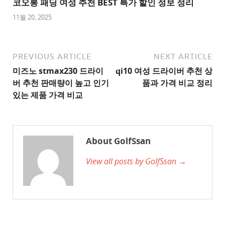
트
코오롱 패딩 여성 추천 BEST 특가 할인 정보 정리
1
11월 20, 2025
추
천
사
PREVIOUS ARTICLE
NEXT ARTICLE
이
미즈노 stmax230 드라이
qi10 여성 드라이버 추천 상
트
버 추천 판매량이 높고 인기
품과 가격 비교 정리
2
있는 제품 가격 비교
추
천
사
About GolfSsan
이
View all posts by GolfSsan →
트
3
추
천
사