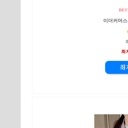
BES
이더커머스 
후
최저