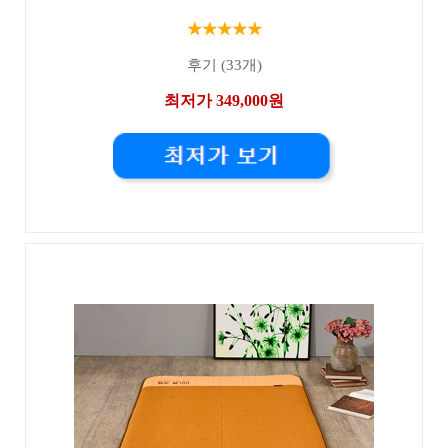
★★★★★
후기 (33개)
최저가 349,000원