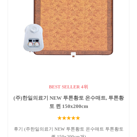
BEST SELLER 4위
(주)한일의료기 NEW 투톤황토 온수매트, 투톤황
토 퀸 150x200cm
★★★★★
후기 (주한일의료기 NEW 투톤황토 온수매트 투톤황토
퀸 150x200cm개)