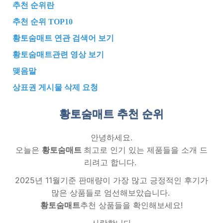
추천 순위란
추천 순위 TOP10
황토숨매트 연관 검색어 보기
황토숨매트관련 영상 보기
맺음말
상표권 게시물 삭제 요청
황토숨매트 추천
순위
안녕하세요.
오늘은
황토숨매트
최고로 인기 있는 제품들을 소개 드
리려고 합니다.
2025년 11월기준 판매량이 가장 많고 긍정적인 후기가
많은 상품들로 엄선해보았습니다.
황토숨매트
추천 상품들을 확인해보세요!