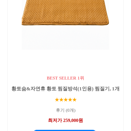
BEST SELLER 1위
황토숨&자연휴 황토 찜질방석(1인용) 찜질기, 1개
★★★★★
후기 (0개)
최저가 259,000원