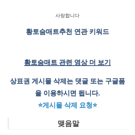
사랑합니다
황토숨매트
추천 연관 키워드
황토숨매트 관련 영상 더 보기
상표권 게시물 삭제는 댓글 또는 구글폼
을 이용하시면 됩니다.
⭐게시물 삭제 요청⭐
맺음말