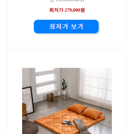
최저가 279,000원