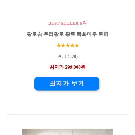
BEST SELLER 6위
황토숨 우리황토 황토 목화마루 토퍼
★★★★★
후기 (3개)
최저가 299,000원