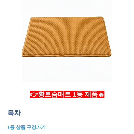
👉황토숨매트 1등 제품🔥
목차
1등 상품 구경가기