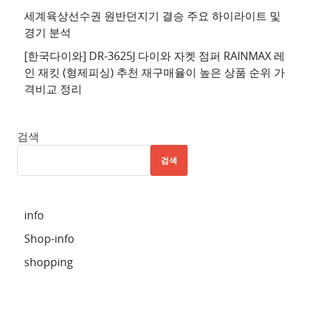
천
세계육상선수권 원반던지기 결승 주요 하이라이트 및
사
경기 분석
이
트
[한국다이와] DR-3625J 다이와 자켓 점퍼 RAINMAX 레
인 재킷 (형제피싱) 추천 재구매율이 높은 상품 순위 가
5
격비교 정리
추
천
사
검색
이
검색
트
6
추
info
천
Shop-info
사
이
shopping
트
7