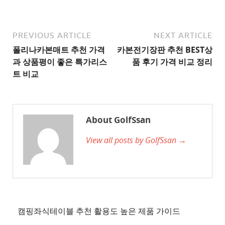
추
천
사
PREVIOUS ARTICLE
NEXT ARTICLE
이
폴리나카본매트 추천 가격
카본전기장판 추천 BEST상
트
과 상품평이 좋은 특가리스
품 후기 가격 비교 정리
2
트 비교
추
천
사
About GolfSsan
이
View all posts by GolfSsan →
트
3
추
천
사
이
캠핑좌식테이블 추천 활용도 높은 제품 가이드
트