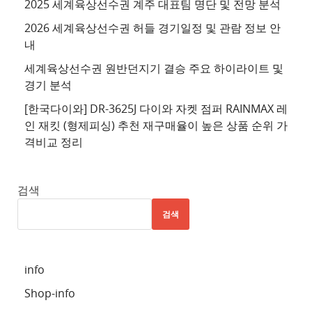
2025 세계육상선수권 계주 대표팀 명단 및 전망 분석
4
2026 세계육상선수권 허들 경기일정 및 관람 정보 안
추
내
천
세계육상선수권 원반던지기 결승 주요 하이라이트 및
사
경기 분석
이
트
[한국다이와] DR-3625J 다이와 자켓 점퍼 RAINMAX 레
인 재킷 (형제피싱) 추천 재구매율이 높은 상품 순위 가
5
격비교 정리
추
천
사
검색
이
검색
트
6
추
info
천
Shop-info
사