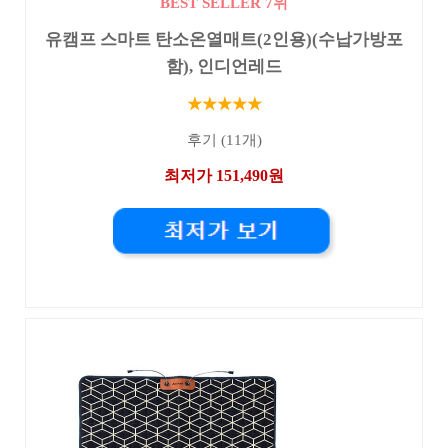
BEST SELLER 7위
유캠프 스마트 탄소온열매트(2인용)(수납가방포
함), 인디언레드
★★★★★
후기 (11개)
최저가 151,490원