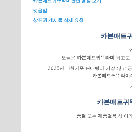
카본매트귀뚜라미관련 영상 보기
맺음말
상표권 게시물 삭제 요청
카본매트귀
오늘은
카본매트귀뚜라미
최고로 
2025년 11월기준 판매량이 가장 많고
카본매트귀뚜라미
카본매트귀
품절
또는
제품없음
시 아