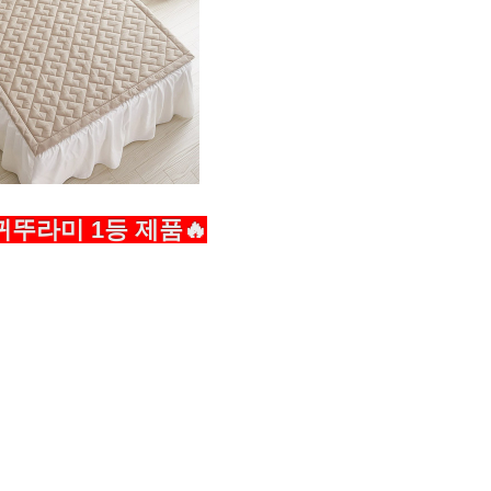
뚜라미 1등 제품🔥