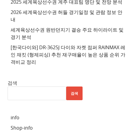
2025 세계육상선수권 계주 대표팀 명단 및 전망 분석
4
2026 세계육상선수권 허들 경기일정 및 관람 정보 안
추
내
천
세계육상선수권 원반던지기 결승 주요 하이라이트 및
사
경기 분석
이
트
[한국다이와] DR-3625J 다이와 자켓 점퍼 RAINMAX 레
인 재킷 (형제피싱) 추천 재구매율이 높은 상품 순위 가
5
격비교 정리
추
천
사
검색
이
검색
트
6
추
info
천
Shop-info
사