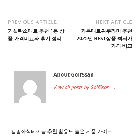
추
천
사
PREVIOUS ARTICLE
NEXT ARTICLE
이
거실탄소매트 추천 1등 상
카본매트귀뚜라미 추천
트
품 가격비교와 후기 정리
2025년 BEST상품 최저가
2
가격 비교
추
천
사
About GolfSsan
이
View all posts by GolfSsan →
트
3
추
천
사
이
캠핑좌식테이블 추천 활용도 높은 제품 가이드
트