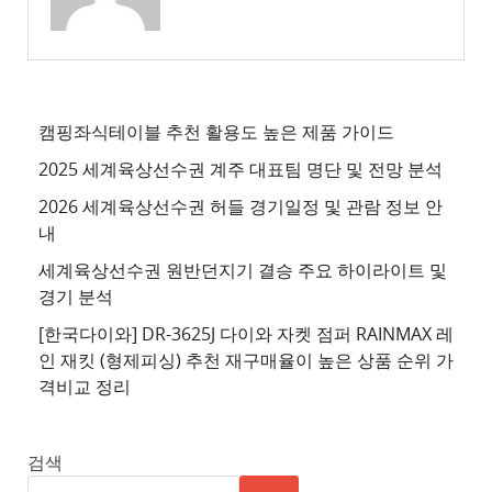
3
추
천
사
이
캠핑좌식테이블 추천 활용도 높은 제품 가이드
트
2025 세계육상선수권 계주 대표팀 명단 및 전망 분석
4
2026 세계육상선수권 허들 경기일정 및 관람 정보 안
추
내
천
세계육상선수권 원반던지기 결승 주요 하이라이트 및
사
경기 분석
이
트
[한국다이와] DR-3625J 다이와 자켓 점퍼 RAINMAX 레
인 재킷 (형제피싱) 추천 재구매율이 높은 상품 순위 가
5
격비교 정리
추
천
사
검색
이