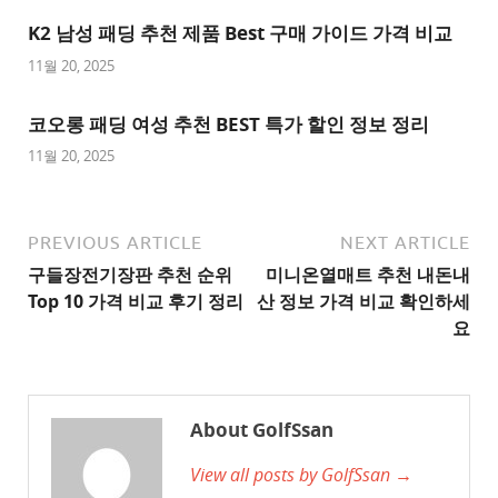
추
K2 남성 패딩 추천 제품 Best 구매 가이드 가격 비교
천
사
11월 20, 2025
이
트
코오롱 패딩 여성 추천 BEST 특가 할인 정보 정리
1
11월 20, 2025
추
천
사
PREVIOUS ARTICLE
NEXT ARTICLE
이
구들장전기장판 추천 순위
미니온열매트 추천 내돈내
트
Top 10 가격 비교 후기 정리
산 정보 가격 비교 확인하세
2
요
추
천
사
About GolfSsan
이
View all posts by GolfSsan →
트