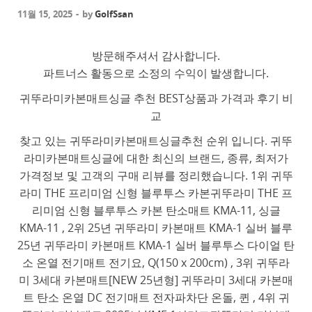
11월 15, 2025
-
by
GolfSsan
방문해주셔서 감사합니다.
파트너스 활동으로 소정의 수익이 발생합니다.
귀뚜라미카본매트싱글 추천 BEST상품과 가격과 후기 비
교
찾고 있는 귀뚜라미카본매트싱글추천 순위 입니다. 귀뚜
라미카본매트싱글에 대한 최신의 브랜드, 종류, 최저가
가격정보 및 고객의 구매 리뷰를 정리했습니다. 1위 귀뚜
라미 THE 프리미엄 신형 블루투스 카본귀뚜라미 THE 프
리미엄 신형 블루투스 카본 탄소매트 KMA-11, 싱글
KMA-11 , 2위 25년 귀뚜라미 카본매트 KMA-1 실버 블루
25년 귀뚜라미 카본매트 KMA-1 실버 블루투스 다이얼 탄
소 온열 전기매트 전기요, Q(150 x 200cm) , 3위 귀뚜라
미 3세대 카본매트[NEW 25년형] 귀뚜라미 3세대 카본매
트 탄소 온열 DC 전기매트 전자파차단 온돌, 퀸 , 4위 귀