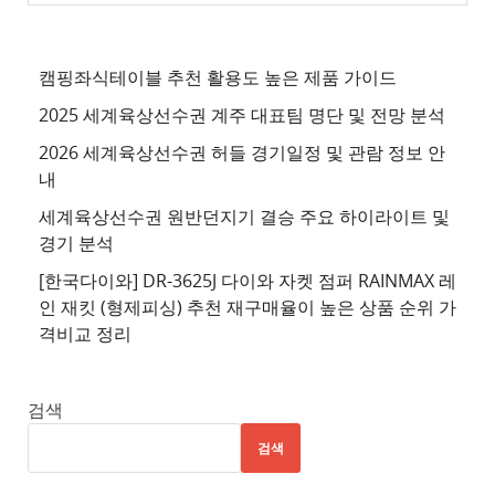
천
사
이
캠핑좌식테이블 추천 활용도 높은 제품 가이드
트
2025 세계육상선수권 계주 대표팀 명단 및 전망 분석
4
2026 세계육상선수권 허들 경기일정 및 관람 정보 안
추
내
천
세계육상선수권 원반던지기 결승 주요 하이라이트 및
사
경기 분석
이
트
[한국다이와] DR-3625J 다이와 자켓 점퍼 RAINMAX 레
인 재킷 (형제피싱) 추천 재구매율이 높은 상품 순위 가
5
격비교 정리
추
천
사
검색
이
검색
트
6