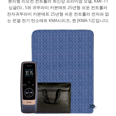
분리형 리모컨 컨트롤러 최신상 프리미엄 모델, KMF-11
싱글(S) , 5위 귀뚜라미 카본매트 25년형 쉬운 컨트롤러
전자귀뚜라미 카본매트 25년형 쉬운 컨트롤러 전자파 없
는 온열 전기 탄소매트 KMA시리즈, 퀸 [KMA-12] 입니다.