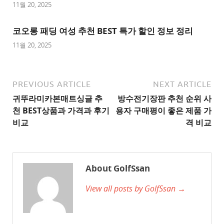
사
11월 20, 2025
이
트
코오롱 패딩 여성 추천 BEST 특가 할인 정보 정리
1
11월 20, 2025
추
천
사
PREVIOUS ARTICLE
NEXT ARTICLE
이
귀뚜라미카본매트싱글 추
방수전기장판 추천 순위 사
트
천 BEST상품과 가격과 후기
용자 구매평이 좋은 제품 가
2
비교
격 비교
추
천
사
About GolfSsan
이
View all posts by GolfSsan →
트
3
추