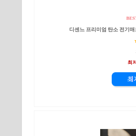
BES
디센느 프리미엄 탄소 전기매트 HI-
최저