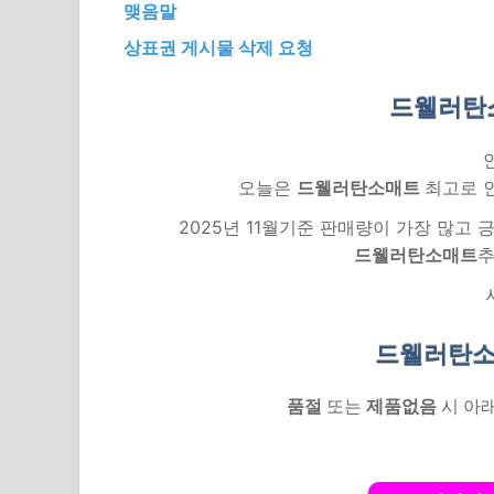
맺음말
상표권 게시물 삭제 요청
드웰러탄
오늘은
드웰러탄소매트
최고로 
2025년 11월기준 판매량이 가장 많고
드웰러탄소매트
추
드웰러탄소
품절
또는
제품없음
시 아