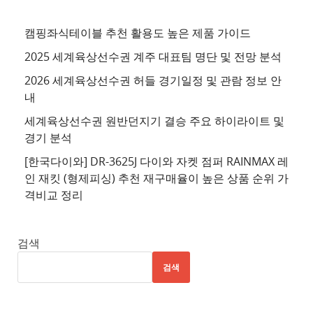
사
이
캠핑좌식테이블 추천 활용도 높은 제품 가이드
트
2025 세계육상선수권 계주 대표팀 명단 및 전망 분석
4
2026 세계육상선수권 허들 경기일정 및 관람 정보 안
추
내
천
세계육상선수권 원반던지기 결승 주요 하이라이트 및
사
경기 분석
이
트
[한국다이와] DR-3625J 다이와 자켓 점퍼 RAINMAX 레
인 재킷 (형제피싱) 추천 재구매율이 높은 상품 순위 가
5
격비교 정리
추
천
사
검색
이
검색
트
6