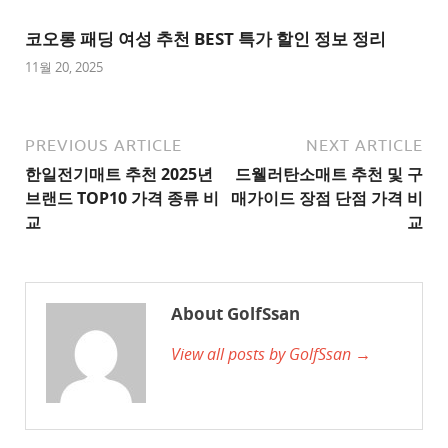
이
트
코오롱 패딩 여성 추천 BEST 특가 할인 정보 정리
1
11월 20, 2025
추
천
사
PREVIOUS ARTICLE
NEXT ARTICLE
이
한일전기매트 추천 2025년
드웰러탄소매트 추천 및 구
트
브랜드 TOP10 가격 종류 비
매가이드 장점 단점 가격 비
2
교
교
추
천
사
About GolfSsan
이
View all posts by GolfSsan →
트
3
추
천