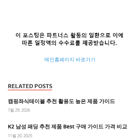
메인홈페이지 바로가기
추
천
RELATED POSTS
사
이
캠핑좌식테이블 추천 활용도 높은 제품 가이드
트
7월 29, 2026
추
K2 남성 패딩 추천 제품 Best 구매 가이드 가격 비교
천
사
11월 20, 2025