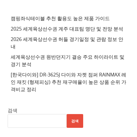
천
사
이
캠핑좌식테이블 추천 활용도 높은 제품 가이드
트
2025 세계육상선수권 계주 대표팀 명단 및 전망 분석
4
2026 세계육상선수권 허들 경기일정 및 관람 정보 안
추
내
천
세계육상선수권 원반던지기 결승 주요 하이라이트 및
사
경기 분석
이
트
[한국다이와] DR-3625J 다이와 자켓 점퍼 RAINMAX 레
인 재킷 (형제피싱) 추천 재구매율이 높은 상품 순위 가
5
격비교 정리
추
천
사
검색
이
검색
트
6