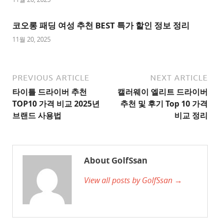
이
트
코오롱 패딩 여성 추천 BEST 특가 할인 정보 정리
1
11월 20, 2025
추
천
사
PREVIOUS ARTICLE
NEXT ARTICLE
이
타이틀 드라이버 추천
캘러웨이 엘리트 드라이버
트
TOP10 가격 비교 2025년
추천 및 후기 Top 10 가격
2
브랜드 사용법
비교 정리
추
천
사
About GolfSsan
이
View all posts by GolfSsan →
트
3
추