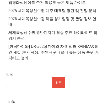
이
캠핑좌식테이블 추천 활용도 높은 제품 가이드
트
2025 세계육상선수권 계주 대표팀 명단 및 전망 분석
4
2026 세계육상선수권 허들 경기일정 및 관람 정보 안
추
내
천
세계육상선수권 원반던지기 결승 주요 하이라이트 및
사
경기 분석
이
트
[한국다이와] DR-3625J 다이와 자켓 점퍼 RAINMAX 레
인 재킷 (형제피싱) 추천 재구매율이 높은 상품 순위 가
5
격비교 정리
추
천
사
검색
이
검색
트
6
추
info
천