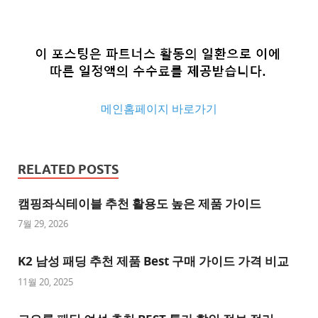
메인홈페이지 바로가기
추
천
RELATED POSTS
사
이
캠핑좌식테이블 추천 활용도 높은 제품 가이드
트
7월 29, 2026
추
K2 남성 패딩 추천 제품 Best 구매 가이드 가격 비교
천
사
11월 20, 2025
이
트