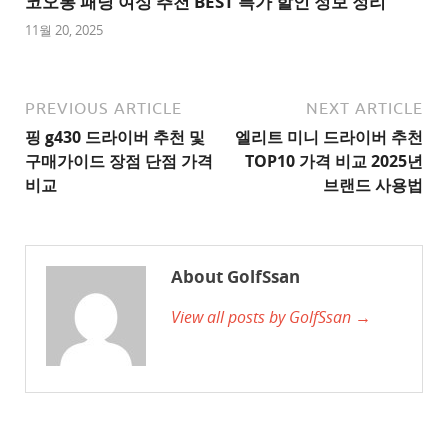
코오롱 패딩 여성 추천 BEST 특가 할인 정보 정리
1
11월 20, 2025
추
천
사
PREVIOUS ARTICLE
NEXT ARTICLE
이
핑 g430 드라이버 추천 및
엘리트 미니 드라이버 추천
트
구매가이드 장점 단점 가격
TOP10 가격 비교 2025년
2
비교
브랜드 사용법
추
천
사
About GolfSsan
이
View all posts by GolfSsan →
트
3
추
천
사