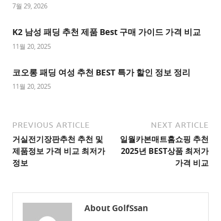
트
7월 29, 2026
추
K2 남성 패딩 추천 제품 Best 구매 가이드 가격 비교
천
사
11월 20, 2025
이
트
코오롱 패딩 여성 추천 BEST 특가 할인 정보 정리
1
11월 20, 2025
추
천
사
PREVIOUS ARTICLE
NEXT ARTICLE
이
거실전기장판추천 추천 및
일월카본매트홈쇼핑 추천
트
제품정보 가격 비교 최저가
2025년 BEST상품 최저가
2
정보
가격 비교
추
천
사
About GolfSsan
이