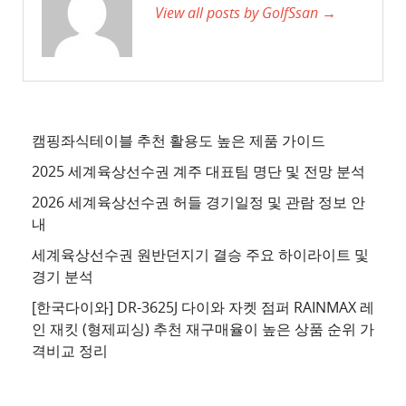
View all posts by GolfSsan →
트
3
추
천
사
이
캠핑좌식테이블 추천 활용도 높은 제품 가이드
트
2025 세계육상선수권 계주 대표팀 명단 및 전망 분석
4
2026 세계육상선수권 허들 경기일정 및 관람 정보 안
추
내
천
세계육상선수권 원반던지기 결승 주요 하이라이트 및
사
경기 분석
이
트
[한국다이와] DR-3625J 다이와 자켓 점퍼 RAINMAX 레
인 재킷 (형제피싱) 추천 재구매율이 높은 상품 순위 가
5
격비교 정리
추
천