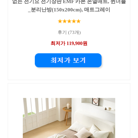
없는 전기요 전기장판 EMF 카본 온열매트, 퀸더블
_분리난방(150x200cm), 매트그레이
★★★★★
후기 (73개)
최저가 119,900원