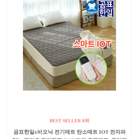
BEST SELLER 8위
곰표한일x비오닉 전기매트 탄소매트 IOT 전자파