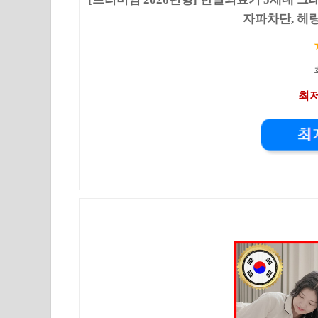
자파차단, 헤
최저