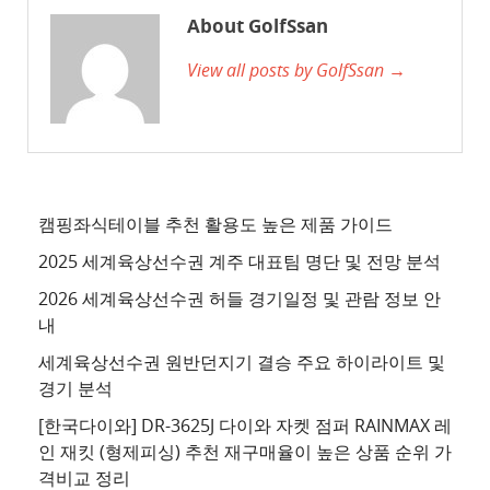
사
About GolfSsan
이
View all posts by GolfSsan →
트
3
추
천
사
이
캠핑좌식테이블 추천 활용도 높은 제품 가이드
트
2025 세계육상선수권 계주 대표팀 명단 및 전망 분석
4
2026 세계육상선수권 허들 경기일정 및 관람 정보 안
추
내
천
세계육상선수권 원반던지기 결승 주요 하이라이트 및
사
경기 분석
이
트
[한국다이와] DR-3625J 다이와 자켓 점퍼 RAINMAX 레
인 재킷 (형제피싱) 추천 재구매율이 높은 상품 순위 가
5
격비교 정리