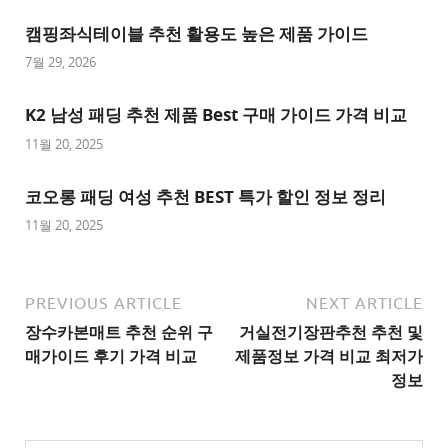
이
캠핑좌식테이블 추천 활용도 높은 제품 가이드
트
7월 29, 2026
추
K2 남성 패딩 추천 제품 Best 구매 가이드 가격 비교
천
사
11월 20, 2025
이
트
코오롱 패딩 여성 추천 BEST 특가 할인 정보 정리
1
11월 20, 2025
추
천
사
PREVIOUS ARTICLE
NEXT ARTICLE
이
장수카본매트 추천 순위 구
거실전기장판추천 추천 및
트
매가이드 후기 가격 비교
제품정보 가격 비교 최저가
2
정보
추
천