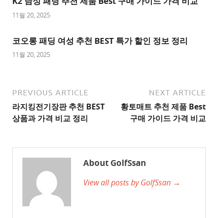
K2 남성 패딩 추천 제품 Best 구매 가이드 가격 비교
천
사
11월 20, 2025
이
트
코오롱 패딩 여성 추천 BEST 특가 할인 정보 정리
1
11월 20, 2025
추
천
사
PREVIOUS ARTICLE
NEXT ARTICLE
이
라지킹전기장판 추천 BEST
황토매트 추천 제품 Best
트
상품과 가격 비교 정리
구매 가이드 가격 비교
2
추
천
About GolfSsan
사
View all posts by GolfSsan →
이
트
3