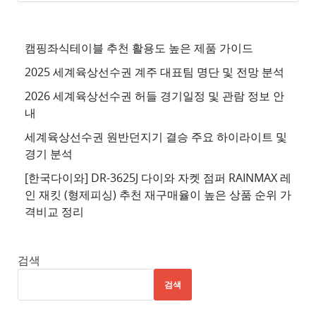
추
천
사
캠핑좌식테이블 추천 활용도 높은 제품 가이드
이
2025 세계육상선수권 계주 대표팀 명단 및 전망 분석
트
2026 세계육상선수권 허들 경기일정 및 관람 정보 안
4
내
추
세계육상선수권 원반던지기 결승 주요 하이라이트 및
천
경기 분석
사
이
[한국다이와] DR-3625J 다이와 자켓 점퍼 RAINMAX 레
트
인 재킷 (형제피싱) 추천 재구매율이 높은 상품 순위 가
격비교 정리
5
추
천
검색
사
검색
이
트