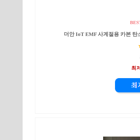
BES
더안 IoT EMF 사계절용 카본 탄소 
최저