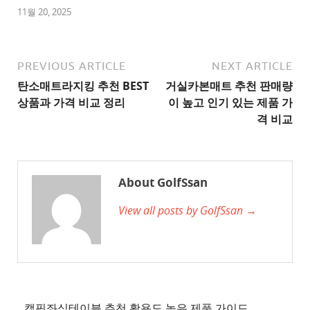
1
11월 20, 2025
추
천
사
PREVIOUS ARTICLE
NEXT ARTICLE
이
탄소매트라지킹 추천 BEST
거실카본매트 추천 판매량
트
상품과 가격 비교 정리
이 높고 인기 있는 제품 가
2
격 비교
추
천
사
About GolfSsan
이
View all posts by GolfSsan →
트
3
추
천
사
이
캠핑좌식테이블 추천 활용도 높은 제품 가이드