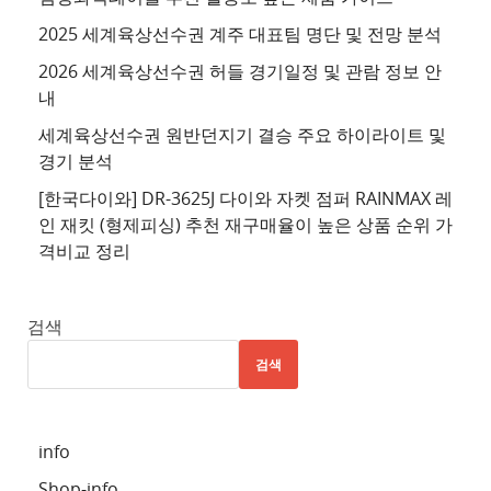
트
2025 세계육상선수권 계주 대표팀 명단 및 전망 분석
4
2026 세계육상선수권 허들 경기일정 및 관람 정보 안
추
내
천
세계육상선수권 원반던지기 결승 주요 하이라이트 및
사
경기 분석
이
트
[한국다이와] DR-3625J 다이와 자켓 점퍼 RAINMAX 레
인 재킷 (형제피싱) 추천 재구매율이 높은 상품 순위 가
5
격비교 정리
추
천
사
검색
이
검색
트
6
추
info
천
Shop-info