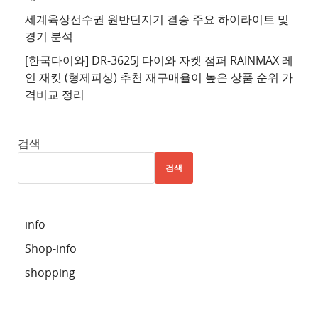
천
세계육상선수권 원반던지기 결승 주요 하이라이트 및
사
경기 분석
이
트
[한국다이와] DR-3625J 다이와 자켓 점퍼 RAINMAX 레
인 재킷 (형제피싱) 추천 재구매율이 높은 상품 순위 가
5
격비교 정리
추
천
사
검색
이
검색
트
6
추
info
천
Shop-info
사
이
shopping
트
7