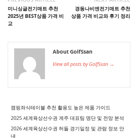
이
미니싱글전기매트 추천
경동나비엔전기매트 추천
트
2025년 BEST상품 가격 비
상품 가격 비교와 후기 정리
2
교
추
천
사
About GolfSsan
이
View all posts by GolfSsan →
트
3
추
천
사
이
캠핑좌식테이블 추천 활용도 높은 제품 가이드
트
2025 세계육상선수권 계주 대표팀 명단 및 전망 분석
4
2026 세계육상선수권 허들 경기일정 및 관람 정보 안
추
내