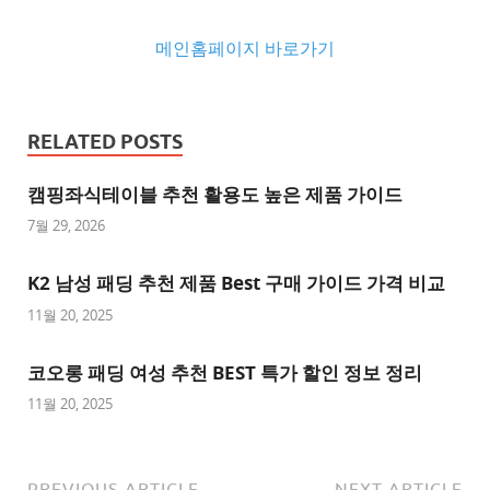
메인홈페이지 바로가기
추
천
RELATED POSTS
사
이
캠핑좌식테이블 추천 활용도 높은 제품 가이드
트
7월 29, 2026
추
K2 남성 패딩 추천 제품 Best 구매 가이드 가격 비교
천
사
11월 20, 2025
이
트
코오롱 패딩 여성 추천 BEST 특가 할인 정보 정리
1
11월 20, 2025
추
천
사
PREVIOUS ARTICLE
NEXT ARTICLE