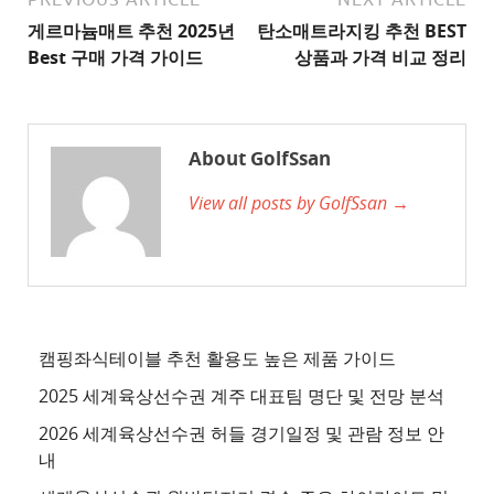
이
게르마늄매트 추천 2025년
탄소매트라지킹 추천 BEST
트
Best 구매 가격 가이드
상품과 가격 비교 정리
2
추
천
About GolfSsan
사
View all posts by GolfSsan →
이
트
3
추
천
사
캠핑좌식테이블 추천 활용도 높은 제품 가이드
이
2025 세계육상선수권 계주 대표팀 명단 및 전망 분석
트
2026 세계육상선수권 허들 경기일정 및 관람 정보 안
4
내
추