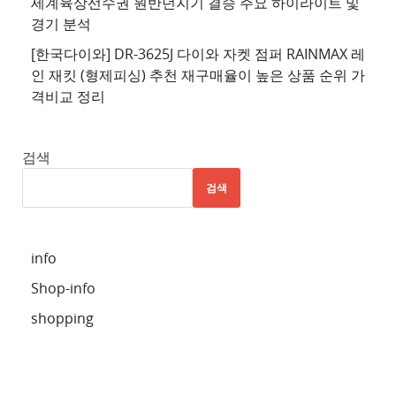
세계육상선수권 원반던지기 결승 주요 하이라이트 및
천
경기 분석
사
이
[한국다이와] DR-3625J 다이와 자켓 점퍼 RAINMAX 레
트
인 재킷 (형제피싱) 추천 재구매율이 높은 상품 순위 가
격비교 정리
5
추
천
검색
사
검색
이
트
6
info
추
Shop-info
천
사
shopping
이
트
7