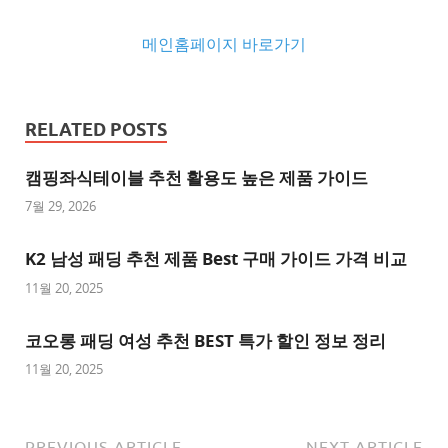
메인홈페이지 바로가기
추
천
RELATED POSTS
사
이
캠핑좌식테이블 추천 활용도 높은 제품 가이드
트
7월 29, 2026
추
K2 남성 패딩 추천 제품 Best 구매 가이드 가격 비교
천
사
11월 20, 2025
이
트
코오롱 패딩 여성 추천 BEST 특가 할인 정보 정리
1
11월 20, 2025
추
천
사
PREVIOUS ARTICLE
NEXT ARTICLE